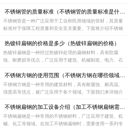
地、加工工艺以及表面处理等因素的影响。材料质地不锈钢
不锈钢管的质量标准（不锈钢管的质量标准是什么）
角钢是由不锈钢材料制成的，其本身具有优良的抗...
不锈钢管是一种广泛应用于工业和民用领域的管材，其质量
标准对于保障工程质量和安全至关重要。下面将介绍不锈钢
管的质量标准是什么，以便大家在选购和使用时能够更加明
热镀锌扁钢的价格是多少（热镀锌扁钢的价格）
确和准确。化学成分不锈钢管的化学成分是其质量...
热镀锌扁钢是一种经过热镀锌处理的扁钢材料，具有防腐
蚀、耐磨损等优点，广泛应用于建筑、机械制造、电力、石
油等领域。那么热镀锌扁钢的价格是多少呢？价格受多种因
不锈钢方钢的使用范围（不锈钢方钢在哪些领域应用广泛）
素影响，包括材质、规格、厚度、市场行情等因素。...
不锈钢方钢是一种常用的建筑材料，具有耐腐蚀、耐高温、
强度高等优点，被广泛应用于各个领域。下面我们来详细介
绍不锈钢方钢的使用范围。建筑领域不锈钢方钢在建筑领域
不锈钢扁钢的加工设备介绍（加工不锈钢扁钢需要哪些设备）
应用广泛，可以用于建筑结构、室内装饰、门窗等...
不锈钢扁钢是一种常用的不锈钢材料，广泛应用于建筑、机
械、化工等领域。在加工不锈钢扁钢时，需要使用一系列专