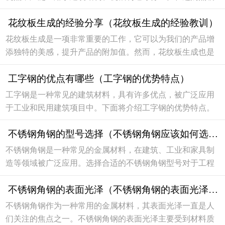
锌扁钢时，需要注意一些技巧，以确保选择到符合需求的优
花纹板生成的经验分享（花纹板生成的经验教训）
质产品。1. 规格尺寸首先要根据实际需求选择适合...
花纹板生成是一项非常重要的工作，它可以为我们的产品增
添独特的美感，提升产品的附加值。然而，花纹板生成也是
一个需要技巧和经验的过程，如果操作不当很容易出现问
工字钢的优点有哪些（工字钢的优势特点）
题。下面我将分享一些我在花纹板生成过程中的经验...
工字钢是一种常见的建筑材料，具有许多优点，被广泛应用
于工业和民用建筑项目中。下面将介绍工字钢的优势特点。
高强度工字钢由优质钢材制成，具有高强度和刚性，能够承
不锈钢角钢的型号选择（不锈钢角钢应该如何选择型号）
受大部分建筑结构的重量和压力。在建筑工程中，...
不锈钢角钢是一种常见的金属材料，在建筑、工业和家具制
造等领域被广泛应用。选择合适的不锈钢角钢型号对于工程
项目的质量和安全至关重要。下面将介绍不锈钢角钢如何选
不锈钢角钢的表面光泽（不锈钢角钢的表面光泽如何）
择型号，希望能帮助您在购买时做出明智的决策。...
不锈钢角钢作为一种常用的金属材料，其表面光泽一直是人
们关注的焦点之一。不锈钢角钢的表面光泽主要受到材料质