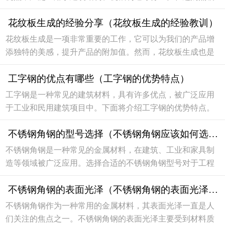
锌扁钢时，需要注意一些技巧，以确保选择到符合需求的优
花纹板生成的经验分享（花纹板生成的经验教训）
质产品。1. 规格尺寸首先要根据实际需求选择适合...
花纹板生成是一项非常重要的工作，它可以为我们的产品增
添独特的美感，提升产品的附加值。然而，花纹板生成也是
一个需要技巧和经验的过程，如果操作不当很容易出现问
工字钢的优点有哪些（工字钢的优势特点）
题。下面我将分享一些我在花纹板生成过程中的经验...
工字钢是一种常见的建筑材料，具有许多优点，被广泛应用
于工业和民用建筑项目中。下面将介绍工字钢的优势特点。
高强度工字钢由优质钢材制成，具有高强度和刚性，能够承
不锈钢角钢的型号选择（不锈钢角钢应该如何选择型号）
受大部分建筑结构的重量和压力。在建筑工程中，...
不锈钢角钢是一种常见的金属材料，在建筑、工业和家具制
造等领域被广泛应用。选择合适的不锈钢角钢型号对于工程
项目的质量和安全至关重要。下面将介绍不锈钢角钢如何选
不锈钢角钢的表面光泽（不锈钢角钢的表面光泽如何）
择型号，希望能帮助您在购买时做出明智的决策。...
不锈钢角钢作为一种常用的金属材料，其表面光泽一直是人
们关注的焦点之一。不锈钢角钢的表面光泽主要受到材料质