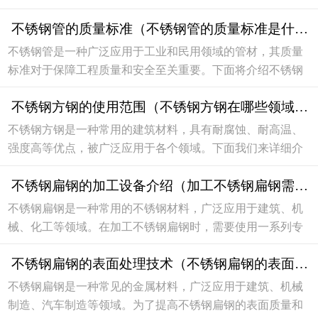
地、加工工艺以及表面处理等因素的影响。材料质地不锈钢
不锈钢管的质量标准（不锈钢管的质量标准是什么）
角钢是由不锈钢材料制成的，其本身具有优良的抗...
不锈钢管是一种广泛应用于工业和民用领域的管材，其质量
标准对于保障工程质量和安全至关重要。下面将介绍不锈钢
管的质量标准是什么，以便大家在选购和使用时能够更加明
不锈钢方钢的使用范围（不锈钢方钢在哪些领域应用广泛）
确和准确。化学成分不锈钢管的化学成分是其质量...
不锈钢方钢是一种常用的建筑材料，具有耐腐蚀、耐高温、
强度高等优点，被广泛应用于各个领域。下面我们来详细介
绍不锈钢方钢的使用范围。建筑领域不锈钢方钢在建筑领域
不锈钢扁钢的加工设备介绍（加工不锈钢扁钢需要哪些设备）
应用广泛，可以用于建筑结构、室内装饰、门窗等...
不锈钢扁钢是一种常用的不锈钢材料，广泛应用于建筑、机
械、化工等领域。在加工不锈钢扁钢时，需要使用一系列专
业设备，才能确保加工质量和效率。接下来，我们将介绍加
不锈钢扁钢的表面处理技术（不锈钢扁钢的表面处理技术有哪些）
工不锈钢扁钢需要哪些设备。1. 切割设备切割设备...
不锈钢扁钢是一种常见的金属材料，广泛应用于建筑、机械
制造、汽车制造等领域。为了提高不锈钢扁钢的表面质量和