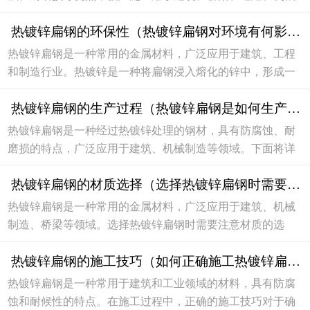
制造等领域。热镀锌是将扁钢浸入熔化的锌液中，形成一层
热镀锌扁钢的环保性（热镀锌扁钢对环境有何影响）
锌铁合金涂层，提高了扁钢的耐候性和耐腐蚀性。...
热镀锌扁钢是一种常用的金属材料，广泛应用于建筑、工程
和制造行业。热镀锌是一种将扁钢浸入熔化的锌中，形成一
层锌镀层的工艺，以提高其耐腐蚀性能和延长使用寿命。然
热镀锌扁钢的生产过程（热镀锌扁钢是如何生产的）
而，热镀锌扁钢在生产过程中会对环境造成一定的...
热镀锌扁钢是一种经过热镀锌处理的钢材，具有防腐蚀、耐
磨损的特点，广泛应用于建筑、机械制造等领域。下面将详
细介绍热镀锌扁钢的生产过程。原材料准备热镀锌扁钢的生
热镀锌扁钢的材质选择（选择热镀锌扁钢时需要注意什么）
产过程首先需要准备原材料，包括优质的碳素钢板...
热镀锌扁钢是一种常用的金属材料，广泛应用于建筑、机械
制造、桥梁等领域。选择热镀锌扁钢时需要注意材质的选
择，以确保产品质量和使用寿命。1. 材质选择热镀锌扁钢的
热镀锌扁钢的施工技巧（如何正确施工热镀锌扁钢）
材质一般选择碳素钢，其主要成分是碳，硅，锰，磷...
热镀锌扁钢是一种常用于建筑和工业领域的材料，具有防腐
蚀和耐候性的特点。在施工过程中，正确的施工技巧对于确