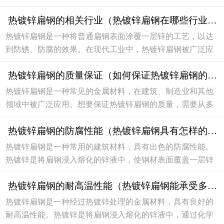
保扁钢的质量和使用寿命至关重要。下面将介绍一些关于如
热镀锌扁钢的相关行业（热镀锌扁钢在哪些行业中得到广泛应用）
何正确施工热镀锌扁钢的技巧。材料准备在施工之...
热镀锌扁钢是一种将普通扁钢表面涂覆一层锌的工艺，以达
到防锈、防腐的效果。在现代工业中，热镀锌扁钢被广泛应
用于多个行业，其优良的性能和质量为不同行业提供了稳定
热镀锌扁钢的质量保证（如何保证热镀锌扁钢的质量）
的支持。建筑行业在建筑行业中，热镀锌扁钢主要...
热镀锌扁钢是一种常见的金属材料，在建筑、制造业和其他
领域中被广泛应用。想要保证热镀锌扁钢的质量，需要从多
个方面进行考虑和控制，以确保其符合相关标准和要求。原
热镀锌扁钢的防腐性能（热镀锌扁钢具有怎样的防腐性能）
材料选择首先，保证热镀锌扁钢的质量，需要选择...
热镀锌扁钢是一种常用的建筑材料，具有出色的防腐性能。
热镀锌是将扁钢浸入熔化的锌液中，使钢材表面覆盖一层锌
层，从而达到防腐的效果。那么，热镀锌扁钢具体有怎样的
热镀锌扁钢的耐高温性能（热镀锌扁钢能承受多高的温度）
防腐性能呢？接下来就来详细介绍。1. 镀锌层热镀...
热镀锌扁钢是一种经过热镀锌处理的金属材料，具有良好的
耐高温性能。热镀锌是将扁钢浸入熔化的锌液中，通过化学