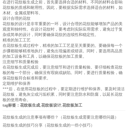
在进行花纹板生成之前，首先要选择合适的材料。不同的材料会影响
花纹板的质感和耐用性。因此，要根据实际需求选择适合的材料，如
木材、金属或塑料等。
设计合理的花纹
花纹板的设计是非常重要的一环，设计合理的花纹能够增加产品的美
观度和独特性。在设计花纹时，要考虑到实际应用需求，避免过于复
杂或简单的设计，同时要确保花纹的连续性和稳定性。
精准的加工工艺
在花纹板生成过程中，精准的加工工艺是至关重要的。要确保每一个
步骤都能够精准地执行，避免出现偏差或错误。同时，要选用高品质
的加工设备和工具，以确保花纹板的加工质量。
注意细节和质量检验
在花纹板生成完成后，要注意细节和进行质量检验。要仔细检查花纹
板的每一个部分，确保没有瑕疵或缺陷。同时，要进行质量检验，确
保花纹板符合标准和要求。
定期维护和保养
***后，在使用花纹板的过程中，要定期进行维护和保养。要及时清洁
花纹板，避免灰尘或污垢积累，同时要注意防水和防腐，以延长花纹
板的使用寿命。
tag标签：
花纹板生成
,
花纹板设计
,
花纹板加工
花纹板生成的注意事项有哪些？（花纹板生成需要注意哪些问题）
花纹板生成的技巧分享（花纹板生成的一些小技巧）