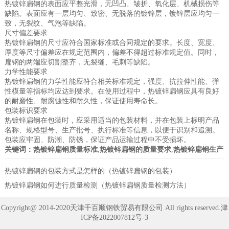
热镀锌扁钢的表面应平整光滑，无凹凸、皱折、氧化层、机械损伤等
缺陷。表面应有一层均匀、致密、无脱落的镀锌层，镀锌层应均匀一
致，无裂纹、气泡等缺陷。
尺寸偏差要求
热镀锌扁钢的尺寸应符合国家标准或合同规定的要求。长度、宽度、
厚度等尺寸偏差应在规定范围内，偏差不得超过标准规定值。同时，
扁钢的两端应切割整齐，无裂缝、毛刺等缺陷。
力学性能要求
热镀锌扁钢的力学性能应符合相关标准规定，强度、抗拉伸性能、弹
性模量等指标均应达到要求。在使用过程中，热镀锌扁钢应具有良好
的耐磨性、耐腐蚀性和耐久性，保证使用寿命长。
包装标识要求
热镀锌扁钢在包装时，应采用适当的包装材料，并在包装上标明产品
名称、规格型号、生产批号、执行标准等信息，以便于识别和追溯。
包装应牢固、防潮、防锈，保证产品运输过程中不受损坏。
关键词：
热镀锌扁钢质量标准
,
热镀锌扁钢的质量要求
,
热镀锌扁钢生产
热镀锌扁钢的包装方式是怎样的（热镀锌扁钢的包装）
热镀锌扁钢如何进行质量检测（热镀锌扁钢质量检测方法）
Copyright@ 2014-2020天津千百顺钢铁贸易有限公司 All rights reserved.
津
ICP备2022007812号-3